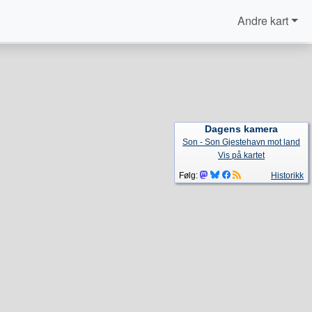
Andre kart
Dagens kamera
Son - Son Gjestehavn mot land
Vis på kartet
Følg:
Historikk